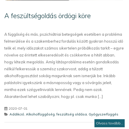
A feszültségoldás ördögi köre
A függőség és más, pszichiátriai betegségek esetében a probléma
felmerülése és a szakemberhez fordulás között gyakran hosszú idő
telik el, mely időszakot számos sikertelen próbálkozás tarkít – egyre
növelve az érintett elkeseredését és csökkentve a hitét abban,
hogy létezik megoldás. Amíg látásprobléma esetén gondolkodás
nélkül felkeressük a szemész szakorvost, addig a túlzott
alkoholfogyasztást sokáig magunknak sem ismerjük be. Inkább
palástolni igyekszünk a másnaposság vagy a sóvárgás jeleit,
mintha ezek szégyellnivalók lennének. Pedig nem azok.
Akaraterővel lehet szabályozni, hogy pl. csak munka [...]
2020-07-01
Addikció
,
Alkoholfüggőség
,
feszültség oldása
,
Gyógyszerfüggés
Olvass tovább...