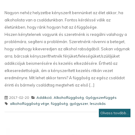
Nagyon nehéz helyzetbe kényszerít bennünket az élet akkor, ha
alkoholista van a családunkban. Fontos kérdéssé válik az
életünkben, hogy ránk hogyan hat az ő függősége.
Hiszen kénytelenek vagyunk és szeretnénk is reagálni valahogy a
problémára, segíteni a problémán. Szeretnénk rávenni a beteget,
hogy valahogy kikeveredjen az alkohol rabságából. Sokan vágynak
arra, bárcsak kényszeríthetnék férjüket/feleségüket/szülőjüket
addikciójuk beismerésére és kezelés elkezdésére. Érthető az
elkeseredettségük, ám a kényszerített kezelés ritkán vezet
eredményre. Mit lehet akkor tenni? A függőség az egész családot
érinti és bármely családtag megteheti az első [...]
2017-02-20
Addikció
,
Alkoholfüggőség
,
Gyógyszerfüggés
alkoholfüggőség vége
,
függőség
,
gyógyszer
,
leszokás
Olvass tovább...