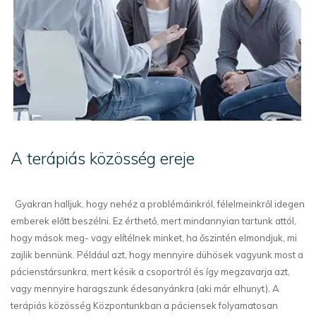
A terápiás közösség ereje
Gyakran halljuk, hogy nehéz a problémáinkról, félelmeinkről idegen
emberek előtt beszélni. Ez érthető, mert mindannyian tartunk attól,
hogy mások meg- vagy elítélnek minket, ha őszintén elmondjuk, mi
zajlik bennünk. Például azt, hogy mennyire dühösek vagyunk most a
pácienstársunkra, mert késik a csoportról és így megzavarja azt,
vagy mennyire haragszunk édesanyánkra (aki már elhunyt). A
terápiás közösség Központunkban a páciensek folyamatosan