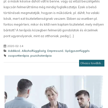
pl. a másik késése dühöt vált ki benne, vagy az előző beszélgetés
kapcsán felmerült téma még mindig foglalkoztatja. Ezek a belső
történések megmutatják, hogyan is működünk, pl. dühít, ha valaki
késik, mert ezt tiszteletlenségnek veszem. Ebben az esetben pl.
fontos megérteni, mikor és kitől nem kaptam tiszteletet, mely mélyen
bántott? A terápiás közegben felmerülő gondolatok és érzelmek
pont ugyanolyanok, mint az otthoniak, pedig [...]
2020-02-14
Addikció
,
Alkoholfüggőség
,
Depresszió
,
Gyógyszerfüggés
csoportterápia
,
pszichoterápia
Olvass tovább...