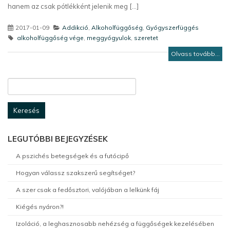
hanem az csak pótlékként jelenik meg [...]
2017-01-09
Addikció
,
Alkoholfüggőség
,
Gyógyszerfüggés
alkoholfüggőség vége
,
meggyógyulok
,
szeretet
Olvass tovább...
Keresés:
LEGUTÓBBI BEJEGYZÉSEK
A pszichés betegségek és a futócipő
Hogyan válassz szakszerű segítséget?
A szer csak a fedősztori, valójában a lelkünk fáj
Kiégés nyáron?!
Izoláció, a leghasznosabb nehézség a függőségek kezelésében