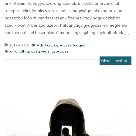
anxiolitikumok, vagyis szorongásoldók, melyek bár orvos által
receptre felírt, legális szerek, mégis függőséget okozhatnak, ha
hosszabb időn át, rendszeresen közepes vagy nagy dózisban
szedik őket. A benzodiazepin hatóanyagú gyógyszerek megfelelő
körültekintéssel használva, átmenetileg segítséget jelenthetnek [...]
2017-01-19
Addikció
,
Gyógyszerfüggés
alkoholfüggőség vége
,
gyógyszer
Olvass tovább...