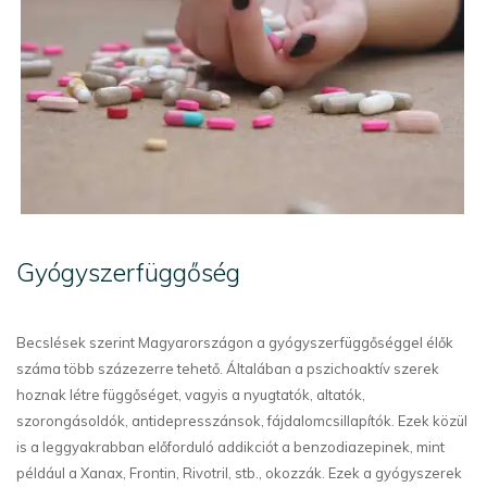
Gyógyszerfüggőség
Becslések szerint Magyarországon a gyógyszerfüggőséggel élők
száma több százezerre tehető. Általában a pszichoaktív szerek
hoznak létre függőséget, vagyis a nyugtatók, altatók,
szorongásoldók, antidepresszánsok, fájdalomcsillapítók. Ezek közül
is a leggyakrabban előforduló addikciót a benzodiazepinek, mint
például a Xanax, Frontin, Rivotril, stb., okozzák. Ezek a gyógyszerek