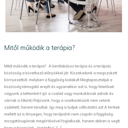
Mitől működik a terápia?
Mitől működik a terápia? A bentlakásos terápia és a terápiás
közösség a következő előnyökkel jár: Kiszakadunk a megszokott
környezetből, melyben a függőség kialakult Megtapasztaljuk a
közösség támogató erejét és ugyanakkor azt is, hogy felelősek
vagyunk a tetteinkért (pl. a család vagy munkatársak adnak és
várnak is tőlünk) Rájövünk, hogy a viselkedésünk nem velünk
született, hanem tanultuk, így meg is tudjuk változtatni azt A fentiek
mellett az is lényeges, hogy terápiánk nem csupán a függőség
mozgatórugóinak megértésével foglalkozik, hanem abban is segít,
hogy páciensünk „újraépítse” [...]