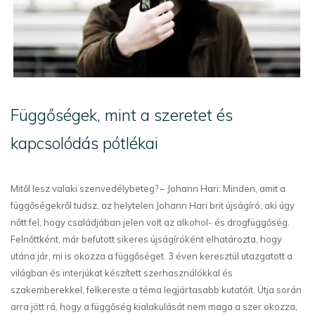
Függőségek, mint a szeretet és
kapcsolódás pótlékai
Mitől lesz valaki szenvedélybeteg? – Johann Hari: Minden, amit a
függőségekről tudsz, az helytelen Johann Hari brit újságíró, aki úgy
nőtt fel, hogy családjában jelen volt az alkohol- és drogfüggőség.
Felnőttként, már befutott sikeres újságíróként elhatározta, hogy
utána jár, mi is okozza a függőséget. 3 éven keresztül utazgatott a
világban és interjúkat készített szerhasználókkal és
szakemberekkel, felkereste a téma legjártasabb kutatóit. Útja során
arra jött rá, hogy a függőség kialakulását nem maga a szer okozza,