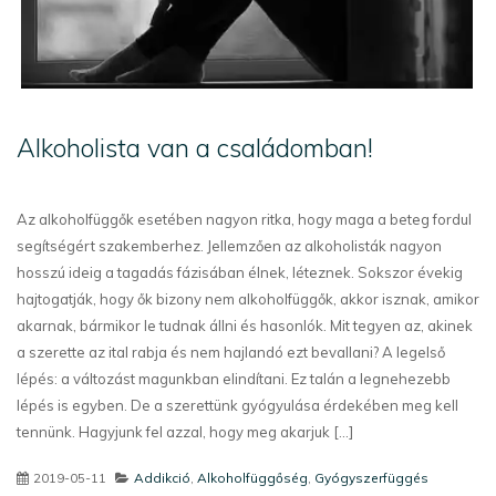
Alkoholista van a családomban!
Az alkoholfüggők esetében nagyon ritka, hogy maga a beteg fordul
segítségért szakemberhez. Jellemzően az alkoholisták nagyon
hosszú ideig a tagadás fázisában élnek, léteznek. Sokszor évekig
hajtogatják, hogy ők bizony nem alkoholfüggők, akkor isznak, amikor
akarnak, bármikor le tudnak állni és hasonlók. Mit tegyen az, akinek
a szerette az ital rabja és nem hajlandó ezt bevallani? A legelső
lépés: a változást magunkban elindítani. Ez talán a legnehezebb
lépés is egyben. De a szerettünk gyógyulása érdekében meg kell
tennünk. Hagyjunk fel azzal, hogy meg akarjuk [...]
2019-05-11
Addikció
,
Alkoholfüggőség
,
Gyógyszerfüggés