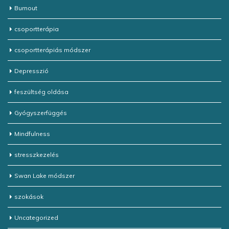
Burnout
csoportterápia
csoportterápiás módszer
Depresszió
feszültség oldása
Gyógyszerfüggés
Mindfulness
stresszkezelés
Swan Lake módszer
szokások
Uncategorized