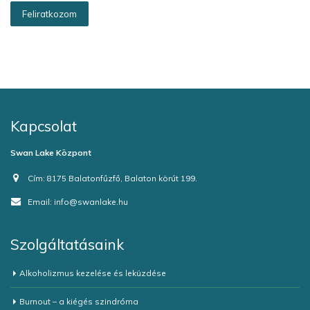
Kapcsolat
Swan Lake Központ
Cím:
8175 Balatonfűzfő, Balaton körút 199.
Email:
info@swanlake.hu
Szolgáltatásaink
Alkoholizmus kezelése és leküzdése
Burnout – a kiégés szindróma