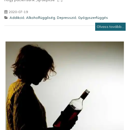
2020-07-19
Addikció
,
Alkoholfüggőség
,
Depresszió
,
Gyógyszerfüggés
Olvass tovább...