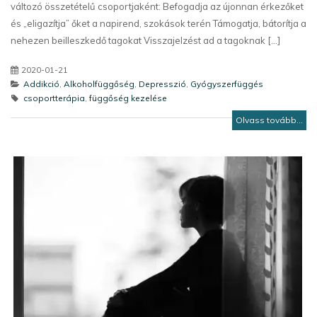
változó összetételű csoportjaként: Befogadja az újonnan érkezőket
és „eligazítja” őket a napirend, szokások terén Támogatja, bátorítja a
nehezen beilleszkedő tagokat Visszajelzést ad a tagoknak [...]
2020-01-21
Addikció
,
Alkoholfüggőség
,
Depresszió
,
Gyógyszerfüggés
csoportterápia
,
függőség kezelése
Olvass tovább...