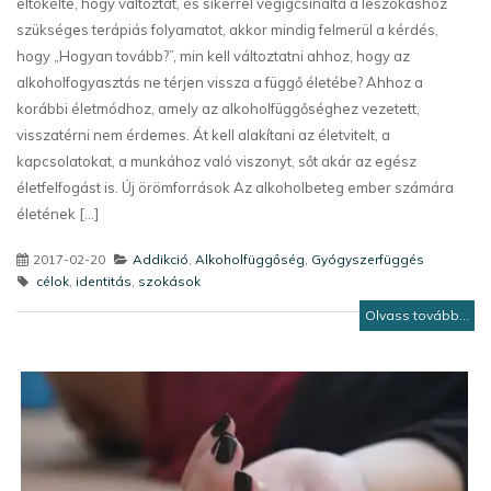
eltökélte, hogy változtat, és sikerrel végigcsinálta a leszokáshoz
szükséges terápiás folyamatot, akkor mindig felmerül a kérdés,
hogy „Hogyan tovább?”, min kell változtatni ahhoz, hogy az
alkoholfogyasztás ne térjen vissza a függő életébe? Ahhoz a
korábbi életmódhoz, amely az alkoholfüggőséghez vezetett,
visszatérni nem érdemes. Át kell alakítani az életvitelt, a
kapcsolatokat, a munkához való viszonyt, sőt akár az egész
életfelfogást is. Új örömforrások Az alkoholbeteg ember számára
életének [...]
2017-02-20
Addikció
,
Alkoholfüggőség
,
Gyógyszerfüggés
célok
,
identitás
,
szokások
Olvass tovább...