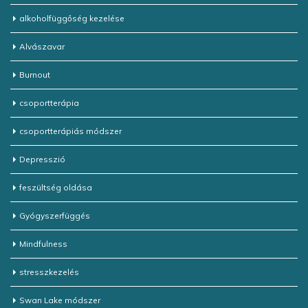
alkoholfüggőség kezelése
Alvászavar
Burnout
csoportterápia
csoportterápiás módszer
Depresszió
feszültség oldása
Gyógyszerfüggés
Mindfulness
stresszkezelés
Swan Lake módszer