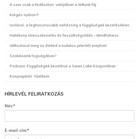
A szer csak a fedősztori, valójában a lelkünk fáj
Kiégés nyáron?!
Izoláció, a leghasznosabb nehézség a függőségek kezelésében
Hatékony stresszkezelés és feszültségoldás – Mindfulness
Változtasd meg az életed a tudatos jelenlét erejével
Szokásaink fogságában?
Podcast: Függőségek kezelése a Swan Lake Központban
Könyvajánló: Túléltem
HÍRLEVÉL FELIRATKOZÁS
Név:*
E-mail cím:*