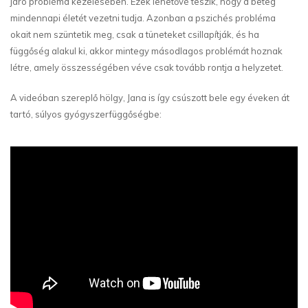
járó probléma kezelésében. Ezek lehetővé teszik, hogy a beteg
mindennapi életét vezetni tudja. Azonban a pszichés probléma
okait nem szüntetik meg, csak a tüneteket csillapítják, és ha
függőség alakul ki, akkor mintegy másodlagos problémát hoznak
létre, amely összességében véve csak tovább rontja a helyzetet.
A videóban szereplő hölgy, Jana is így csúszott bele egy éveken át
tartó, súlyos gyógyszerfüggőségbe: