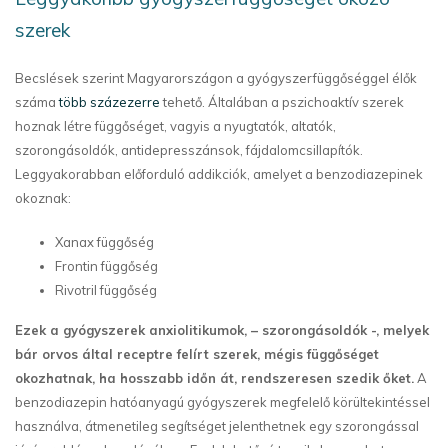
szerek
Becslések szerint Magyarországon a gyógyszerfüggőséggel élők
száma
több százezerre
tehető. Általában a pszichoaktív szerek
hoznak létre függőséget, vagyis a nyugtatók, altatók,
szorongásoldók, antidepresszánsok, fájdalomcsillapítók.
Leggyakorabban előforduló addikciók, amelyet a benzodiazepinek
okoznak:
Xanax függőség
Frontin függőség
Rivotril függőség
Ezek a gyógyszerek anxiolitikumok, – szorongásoldók -, melyek
bár orvos által receptre felírt szerek, mégis függőséget
okozhatnak, ha hosszabb időn át, rendszeresen szedik őket.
A
benzodiazepin hatóanyagú gyógyszerek megfelelő körültekintéssel
használva, átmenetileg segítséget jelenthetnek egy szorongással