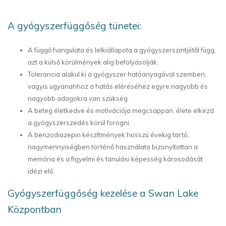
A gyógyszerfüggőség tünetei:
A függő hangulata és lelkiállapota a gyógyszerszintjétől függ,
azt a külső körülmények alig befolyásolják.
Tolerancia alakul ki a gyógyszer hatóanyagával szemben,
vagyis ugyanahhoz a hatás eléréséhez egyre nagyobb és
nagyobb adagokra van szükség.
A beteg életkedve és motivációja megcsappan, élete elkezd
a gyógyszerszedés körül forogni.
A benzodiazepin készítmények hosszú évekig tartó,
nagymennyiségben történő használata bizonyítottan a
memória és a figyelmi és tanulási képesség károsodását
idézi elő.
Gyógyszerfüggőség kezelése a Swan Lake
Központban