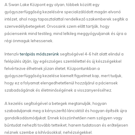
A Swan Lake Központ egy olyan, többek között egy
gyógyszerfüggőség kezelésére specializálódott magán elvonó
intézet, ahol nagy tapasztalattal rendelkező szakemberek segítik a
szenvedélybetegeket. Orvosaink szem előtt tartják, hogy
pácienseink mind testileg, mind lelkileg meggyógyuljanak és újra a
régi önmaguk lehessenek.
Intenzív
terápiás módszerünk
segítségével 4-6 hét alatt elindul a
felépülés útján, így egészséges szemlélettel és új készségekkel
felvértezve élhetnek józan életet. Központunkban a
gyógyszerfüggőség kezelése kiemelt figyelmet kap, mert tudjuk,
hogy ez a folyamat elengedhetetlenül hozzájárul a páciensek
szabadságának és életminőségének a visszanyeréséhez.
A kezelés segítségével a betegek megtanulják, hogyan
szabaduljanak meg a kényszerítő láncoktól és hogyan építsék újra
gondolkodásmódjukat. Ennek köszönhetően nem szégyen vagy
bűntudat nehezíti tovább tetteiket, hanem tudatosan és erőteljesen
néznek szembe a kihívásokkal, nehézségekkel.