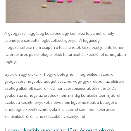
A gyógyszerfüggőség kezelése egy komplex folyamat, amely
személyre szabott megközelítést igényel. A függőség
megszüntetése nem csupán a testi tünetek kezelését jelenti, hanem
az érzelmi és pszichológiai okok feltárását és kezelését is magában
foglalja.
Gyakran úgy alakul ki, hogy a beteg nem megfelelően szedi a
gyógyszert, nagyobb adagot vesz be, vagy gyakrabban az előírtnál,
esetleg alkoholt iszik rá – ez már szerabúzusnak tekinthető. De
gyakori az is, hogy az orvosok nem mindig körültekintően írják fel
ezeket a készítményeket, illetve nem figyelmeztetik a beteget a
lehetséges következményekről: a szerrel szembeni tolerancia
kialakulásáról és a hozzászokás veszélyeiről.
Leggyakoribb gyógyszerfüggőséget okozó