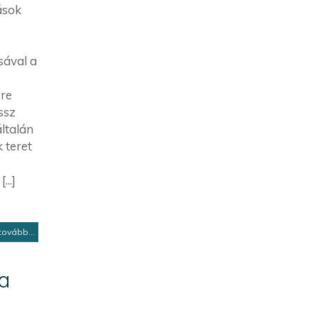
ások
sával a
ere
ssz
ltalán
 teret
..]
tovább...
a