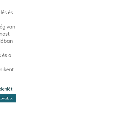
lés és
ség van
most
alóban
s és a
miként
elenlét
tovább...