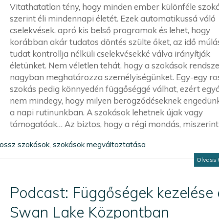
Vitathatatlan tény, hogy minden ember különféle szok
szerint éli mindennapi életét. Ezek automatikussá váló
cselekvések, apró kis belső programok és lehet, hogy
korábban akár tudatos döntés szülte őket, az idő múlá
tudat kontrollja nélküli cselekvésekké válva irányítják
életünket. Nem véletlen tehát, hogy a szokások rendsz
nagyban meghatározza személyiségünket. Egy-egy ro
szokás pedig könnyedén függőséggé válhat, ezért egyá
nem mindegy, hogy milyen berögződéseknek engedünk
a napi rutinunkban. A szokások lehetnek újak vagy
támogatóak… Az biztos, hogy a régi mondás, miszerint [.
rossz szokások
,
szokások megváltoztatása
Olvass 
Podcast: Függőségek kezelése 
Swan Lake Központban