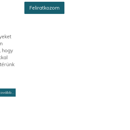
yeket
an
, hogy
kkal
atérünk
tovább...