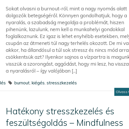
Sokat olvasni a burnout-ról, mint a nagy nyomás alatt
dolgozók betegségéről. Könnyen gondolhatjuk, hogy a
nyaralás, a szabadság megoldja a problémát, hiszen
pihenünk, lazulunk, nem kell a munkahelyi gondokkal
foglalkoznunk. Ez igaz is lehet enyhébb esetekben, mel
csupán az átmeneti túl nagy terhelés okozott. De mi v
akkor, ha állandósul a túl sok stressz és nincs mód arra
csökkentsük azt? Ilyenkor sajnos a vízpartra is magun
visszük a szorongást, aggódást, hogy mi lesz, ha vissz
a nyaralásról – így valójában [...]
lés
burnout
,
kiégés
,
stresszkezelés
Olvass 
Hatékony stresszkezelés és
feszültségoldás – Mindfulness