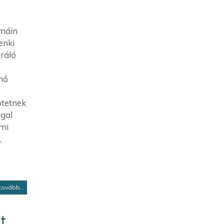
umáin
enki
iráló
s
hő
ötetnek
ggal
 mi
.
tovább...
t