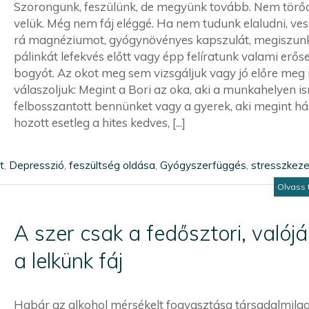
Szorongunk, feszülünk, de megyünk tovább. Nem törő
velük. Még nem fáj eléggé. Ha nem tudunk elaludni, ve
rá magnéziumot, gyógynövényes kapszulát, megiszun
pálinkát lefekvés előtt vagy épp felíratunk valami erő
bogyót. Az okot meg sem vizsgáljuk vagy jó előre meg 
válaszoljuk: Megint a Bori az oka, aki a munkahelyen i
felbosszantott bennünket vagy a gyerek, aki megint h
hozott esetleg a hites kedves, [...]
t
,
Depresszió
,
feszültség oldása
,
Gyógyszerfüggés
,
stresszkeze
Olvass 
A szer csak a fedősztori, valój
a lelkünk fáj
Habár az alkohol mérsékelt fogyasztása társadalmila