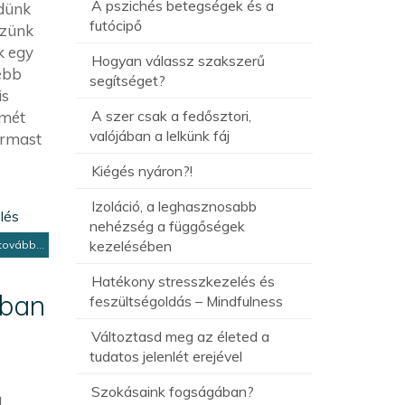
A pszichés betegségek és a
dünk
futócipő
szünk
k egy
Hogyan válassz szakszerű
sebb
segítséget?
is
A szer csak a fedősztori,
smét
valójában a lelkünk fáj
ármast
Kiégés nyáron?!
Izoláció, a leghasznosabb
lés
nehézség a függőségek
kezelésében
tovább...
Hatékony stresszkezelés és
ában
feszültségoldás – Mindfulness
Változtasd meg az életed a
tudatos jelenlét erejével
Szokásaink fogságában?
g