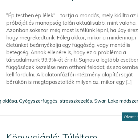
“Ép testben ép lélek” – tartja a mondás, mely kiállta az 
próbáját és manapság talán aktuálisabb, mint valaha.
Azonban sokszor még most is félünk lépni, ha úgy érez
hogy megrekedtünk. Főleg akkor, mikor a mindennapi
életünket beárnyékolja egy függőség, vagy mentális
betegség. Annak ellenére is, hogy ez a probléma a
társadalmunk 99,9%-át érinti. Sajnos a legtöbb esetbe
függőségek kezelése nem otthoni feladat, és szakemb
kell fordulni. A balatonfűzfői intézmény alapítói saját
bőrükön is megtapasztalták milyen az, mikor egy [...]
g oldása
,
Gyógyszerfüggés
,
stresszkezelés
,
Swan Lake módsze
Olvass 
Könyvajánló: Túléltem