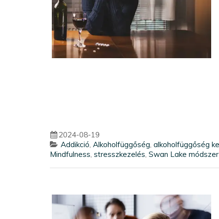
2024-08-19
Addikció
,
Alkoholfüggőség
,
alkoholfüggőség k
Mindfulness
,
stresszkezelés
,
Swan Lake módszer