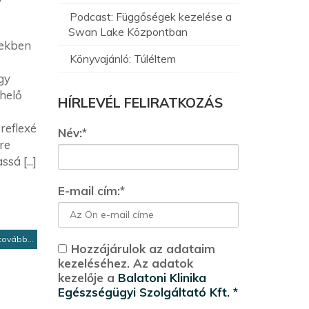
Podcast: Függőségek kezelése a
Swan Lake Központban
tekben
Könyvajánló: Túléltem
gy
helő
HÍRLEVÉL FELIRATKOZÁS
reflexé
Név:*
re
sá [...]
E-mail cím:*
tovább...
Hozzájárulok az adataim
kezeléséhez. Az adatok
kezelője a
Balatoni Klinika
Egészségügyi Szolgáltató Kft. *