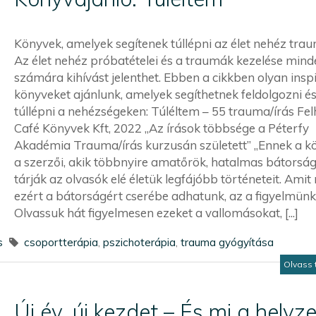
Könyvek, amelyek segítenek túllépni az élet nehéz tra
Az élet nehéz próbatételei és a traumák kezelése mind
számára kihívást jelenthet. Ebben a cikkben olyan insp
könyveket ajánlunk, amelyek segíthetnek feldolgozni é
túllépni a nehézségeken: Túléltem – 55 trauma/írás Fel
Café Könyvek Kft, 2022 „Az írások többsége a Péterfy
Akadémia Trauma/írás kurzusán született” „Ennek a k
a szerzői, akik többnyire amatőrök, hatalmas bátorsá
tárják az olvasók elé életük legfájóbb történeteit. Amit
ezért a bátorságért cserébe adhatunk, az a figyelmünk
Olvassuk hát figyelmesen ezeket a vallomásokat, [...]
s
csoportterápia
,
pszichoterápia
,
trauma gyógyítása
Olvass 
Új év, új kezdet – És mi a helyze