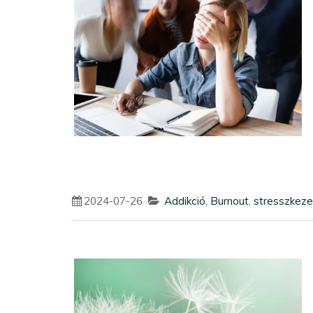
2024-07-26
Addikció
,
Burnout
,
stresszkeze