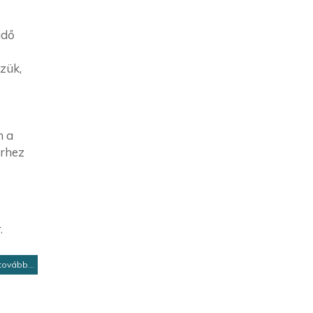
idő
zük,
n a
erhez
r
,
tovább...