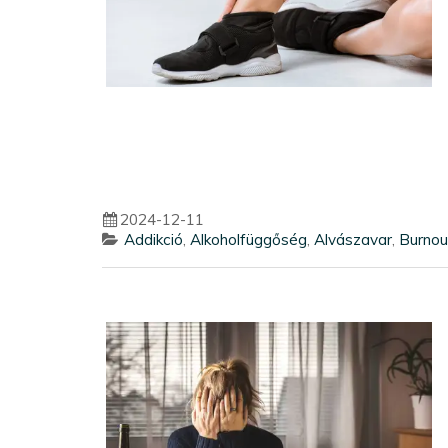
2024-12-11
Addikció
,
Alkoholfüggőség
,
Alvászavar
,
Burnou