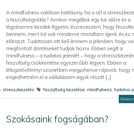
A mindfulness valóban hatékony, ha a cél a stresszkeze
a feszültségoldás? Amikor megállok egy kis időre és a
légzésemre kezdek figyelni, észreveszem, hogy feszült
bennem, mert túl sok mindenre mondtam igent, és ez 
eláraszt. Tudatosan ott kell lennem a jelenben, hogy v
megfontolt döntéseket tudjak hozni. Ebben segít a
mindfulness – a tudatos jelenlét -, hogy a stresszkezelé
feszültség csökkentése egyszerűbb legyen. Ebben a
lélegzetvételnyi szünetben megpihenve rájövök, hogy 
engedhetném el a vállalásaim egyik részét [...]
s
,
stresszkezelés
feszültség kezelése
,
mindfulness
,
tudatos j
Olvass 
Szokásaink fogságában?