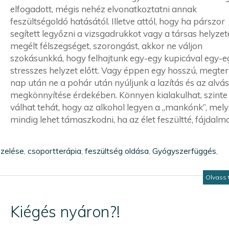
elfogadott, mégis nehéz elvonatkoztatni annak
feszültségoldó hatásától. Illetve attól, hogy ha párszor
segített legyőzni a vizsgadrukkot vagy a társas helyze
megélt félszegséget, szorongást, akkor ne váljon
szokásunkká, hogy felhajtunk egy-egy kupicával egy-e
stresszes helyzet előtt. Vagy éppen egy hosszú, megter
nap után ne a pohár után nyúljunk a lazítás és az alvás
megkönnyítése érdekében. Könnyen kialakulhat, szinte 
válhat tehát, hogy az alkohol legyen a „mankónk”, mely
mindig lehet támaszkodni, ha az élet feszültté, fájdalmas
ezelése
,
csoportterápia
,
feszültség oldása
,
Gyógyszerfüggés
,
Olvass 
Kiégés nyáron?!