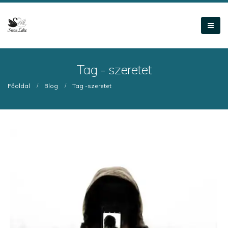
Tag - szeretet
Főoldal
Blog
Tag -
szeretet