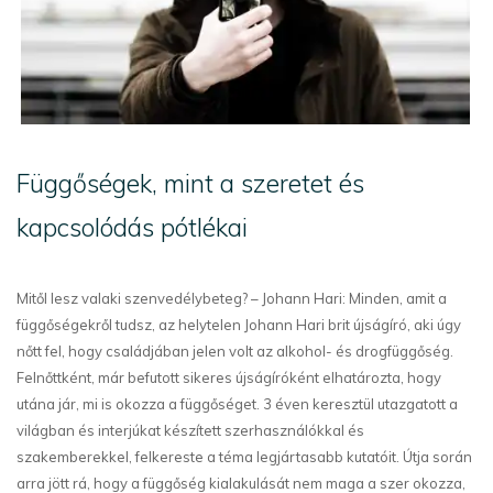
Függőségek, mint a szeretet és
kapcsolódás pótlékai
Mitől lesz valaki szenvedélybeteg? – Johann Hari: Minden, amit a
függőségekről tudsz, az helytelen Johann Hari brit újságíró, aki úgy
nőtt fel, hogy családjában jelen volt az alkohol- és drogfüggőség.
Felnőttként, már befutott sikeres újságíróként elhatározta, hogy
utána jár, mi is okozza a függőséget. 3 éven keresztül utazgatott a
világban és interjúkat készített szerhasználókkal és
szakemberekkel, felkereste a téma legjártasabb kutatóit. Útja során
arra jött rá, hogy a függőség kialakulását nem maga a szer okozza,