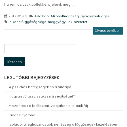
hanem az csak pótlékként jelenik meg [...]
2017-01-09
Addikció
,
Alkoholfüggőség
,
Gyógyszerfüggés
alkoholfüggőség vége
,
meggyógyulok
,
szeretet
Olvass tovább...
Keresés:
LEGUTÓBBI BEJEGYZÉSEK
A pszichés betegségek és a futócipő
Hogyan válassz szakszerű segítséget?
A szer csak a fedősztori, valójában a lelkünk fáj
Kiégés nyáron?!
Izoláció, a leghasznosabb nehézség a függőségek kezelésében