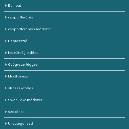
Burnout
csoportterápia
csoportterápiás módszer
Depresszió
feszültség oldása
Gyógyszerfüggés
Mindfulness
stresszkezelés
Swan Lake módszer
szokások
Uncategorized