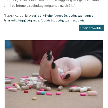
érinti és bármely családtag megteheti az első [...]
2017-02-20
Addikció
,
Alkoholfüggőség
,
Gyógyszerfüggés
alkoholfüggőség vége
,
függőség
,
gyógyszer
,
leszokás
Olvass tovább...