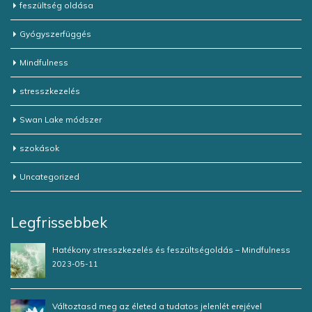
feszültség oldása
Gyógyszerfüggés
Mindfulness
stresszkezelés
Swan Lake módszer
szokások
Uncategorized
Legfrissebbek
Hatékony stresszkezelés és feszültségoldás – Mindfulness
2023-05-11
Változtasd meg az életed a tudatos jelenlét erejével