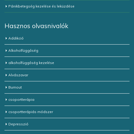
Pánikbetegség kezelése és leküzdése
Hasznos olvasnivalók
Addikció
Alkoholfüggőség
alkoholfüggőség kezelése
Alvászavar
Burnout
csoportterápia
csoportterápiás módszer
Depresszió