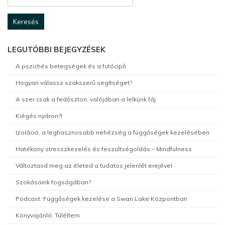
LEGUTÓBBI BEJEGYZÉSEK
A pszichés betegségek és a futócipő
Hogyan válassz szakszerű segítséget?
A szer csak a fedősztori, valójában a lelkünk fáj
Kiégés nyáron?!
Izoláció, a leghasznosabb nehézség a függőségek kezelésében
Hatékony stresszkezelés és feszültségoldás – Mindfulness
Változtasd meg az életed a tudatos jelenlét erejével
Szokásaink fogságában?
Podcast: Függőségek kezelése a Swan Lake Központban
Könyvajánló: Túléltem