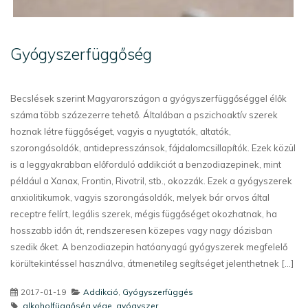
Gyógyszerfüggőség
Becslések szerint Magyarországon a gyógyszerfüggőséggel élők
száma több százezerre tehető. Általában a pszichoaktív szerek
hoznak létre függőséget, vagyis a nyugtatók, altatók,
szorongásoldók, antidepresszánsok, fájdalomcsillapítók. Ezek közül
is a leggyakrabban előforduló addikciót a benzodiazepinek, mint
például a Xanax, Frontin, Rivotril, stb., okozzák. Ezek a gyógyszerek
anxiolitikumok, vagyis szorongásoldók, melyek bár orvos által
receptre felírt, legális szerek, mégis függőséget okozhatnak, ha
hosszabb időn át, rendszeresen közepes vagy nagy dózisban
szedik őket. A benzodiazepin hatóanyagú gyógyszerek megfelelő
körültekintéssel használva, átmenetileg segítséget jelenthetnek [...]
2017-01-19
Addikció
,
Gyógyszerfüggés
alkoholfüggőség vége
,
gyógyszer