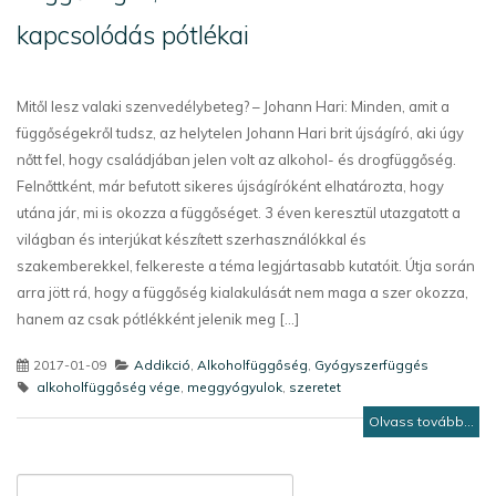
kapcsolódás pótlékai
Mitől lesz valaki szenvedélybeteg? – Johann Hari: Minden, amit a
függőségekről tudsz, az helytelen Johann Hari brit újságíró, aki úgy
nőtt fel, hogy családjában jelen volt az alkohol- és drogfüggőség.
Felnőttként, már befutott sikeres újságíróként elhatározta, hogy
utána jár, mi is okozza a függőséget. 3 éven keresztül utazgatott a
világban és interjúkat készített szerhasználókkal és
szakemberekkel, felkereste a téma legjártasabb kutatóit. Útja során
arra jött rá, hogy a függőség kialakulását nem maga a szer okozza,
hanem az csak pótlékként jelenik meg [...]
2017-01-09
Addikció
,
Alkoholfüggőség
,
Gyógyszerfüggés
alkoholfüggőség vége
,
meggyógyulok
,
szeretet
Olvass tovább...
Keresés: