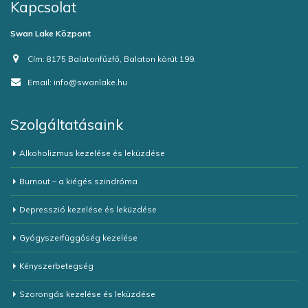
Kapcsolat
Swan Lake Központ
Cím:
8175 Balatonfűzfő, Balaton körút 199.
Email:
info@swanlake.hu
Szolgáltatásaink
Alkoholizmus kezelése és leküzdése
Burnout – a kiégés szindróma
Depresszió kezelése és leküzdése
Gyógyszerfüggőség kezelése
Kényszerbetegség
Szorongás kezelése és leküzdése