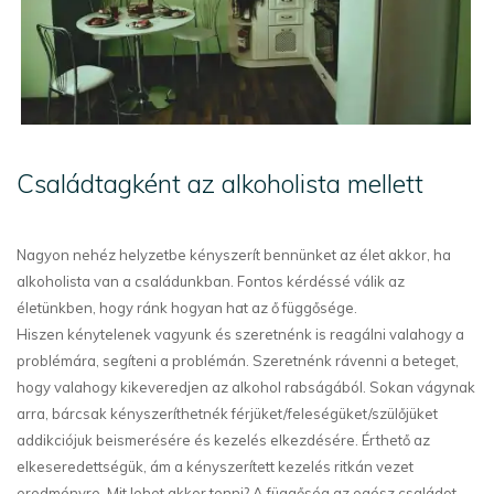
Családtagként az alkoholista mellett
Nagyon nehéz helyzetbe kényszerít bennünket az élet akkor, ha
alkoholista van a családunkban. Fontos kérdéssé válik az
életünkben, hogy ránk hogyan hat az ő függősége.
Hiszen kénytelenek vagyunk és szeretnénk is reagálni valahogy a
problémára, segíteni a problémán. Szeretnénk rávenni a beteget,
hogy valahogy kikeveredjen az alkohol rabságából. Sokan vágynak
arra, bárcsak kényszeríthetnék férjüket/feleségüket/szülőjüket
addikciójuk beismerésére és kezelés elkezdésére. Érthető az
elkeseredettségük, ám a kényszerített kezelés ritkán vezet
eredményre. Mit lehet akkor tenni? A függőség az egész családot