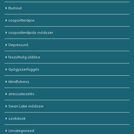
Burnout
csoportterápia
csoportterápiás módszer
Depresszió
feszültség oldása
Gyógyszerfüggés
Mindfulness
stresszkezelés
Swan Lake módszer
szokások
Uncategorized