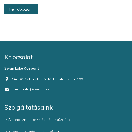
Kapcsolat
Swan Lake Központ
Cím:
8175 Balatonfűzfő, Balaton körút 199.
Email:
info@swanlake.hu
Szolgáltatásaink
Alkoholizmus kezelése és leküzdése
Burnout – a kiégés szindróma