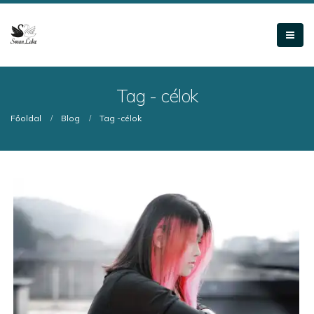
Tag - célok
Főoldal
Blog
Tag -
célok