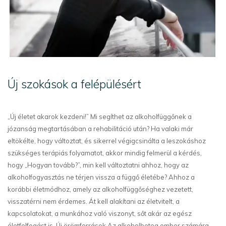
Új szokások a felépülésért
„Új életet akarok kezdeni!” Mi segíthet az alkoholfüggőnek a
józanság megtartásában a rehabilitáció után? Ha valaki már
eltökélte, hogy változtat, és sikerrel végigcsinálta a leszokáshoz
szükséges terápiás folyamatot, akkor mindig felmerül a kérdés,
hogy „Hogyan tovább?”, min kell változtatni ahhoz, hogy az
alkoholfogyasztás ne térjen vissza a függő életébe? Ahhoz a
korábbi életmódhoz, amely az alkoholfüggőséghez vezetett,
visszatérni nem érdemes. Át kell alakítani az életvitelt, a
kapcsolatokat, a munkához való viszonyt, sőt akár az egész
életfelfogást is. Új örömforrások Az alkoholbeteg ember számára