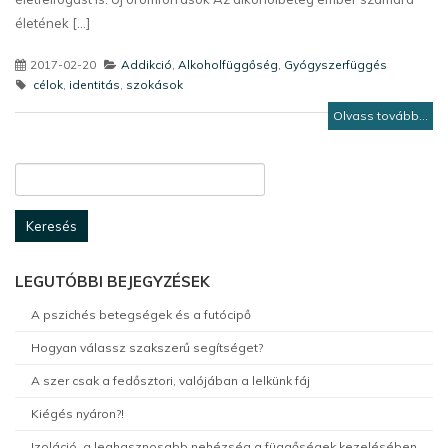
életének [...]
2017-02-20
Addikció
,
Alkoholfüggőség
,
Gyógyszerfüggés
célok
,
identitás
,
szokások
Olvass tovább...
Keresés:
LEGUTÓBBI BEJEGYZÉSEK
A pszichés betegségek és a futócipő
Hogyan válassz szakszerű segítséget?
A szer csak a fedősztori, valójában a lelkünk fáj
Kiégés nyáron?!
Izoláció, a leghasznosabb nehézség a függőségek kezelésében