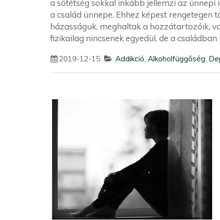
a sötétség sokkal inkább jellemzi az ünnepi
a család ünnepe. Ehhez képest rengetegen tö
házasságuk, meghaltak a hozzátartozóik, vagy
fizikailag nincsenek egyedül, de a családban ro
2019-12-15
Addikció
,
Alkoholfüggőség
,
De