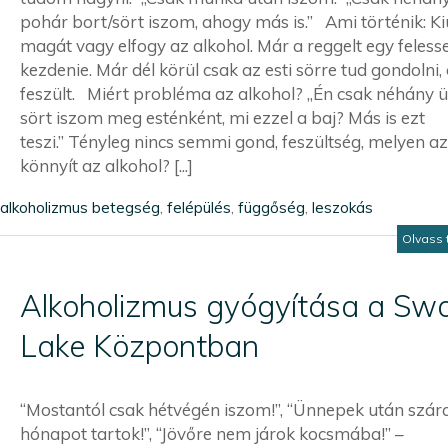
pohár bort/sört iszom, ahogy más is.” Ami történik: Ki
magát vagy elfogy az alkohol. Már a reggelt egy felessel
kezdenie. Már dél körül csak az esti sörre tud gondolni,
feszült. Miért probléma az alkohol? „Én csak néhány 
sört iszom meg esténként, mi ezzel a baj? Más is ezt
teszi.” Tényleg nincs semmi gond, feszültség, melyen a
könnyít az alkohol? [...]
alkoholizmus betegség
,
felépülés
,
függőség
,
leszokás
Olvass 
Alkoholizmus gyógyítása a Sw
Lake Központban
“Mostantól csak hétvégén iszom!”, “Ünnepek után szár
hónapot tartok!”, “Jövőre nem járok kocsmába!” –