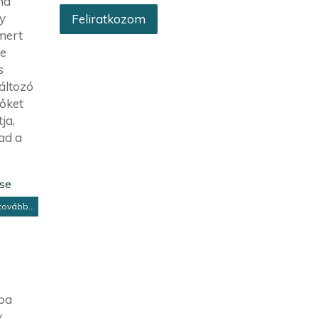
ha
y
mert
re
s
áltozó
zőket
ja,
ad a
ése
tovább...
ba
y