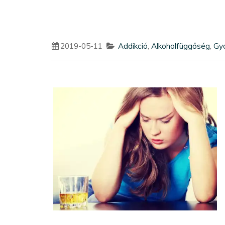
2019-05-11
Addikció
,
Alkoholfüggőség
,
Gy