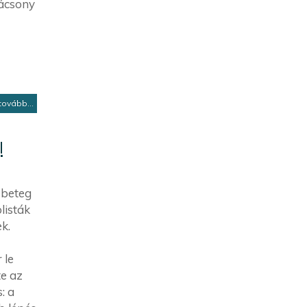
rácsony
tovább...
!
 beteg
listák
k.
 le
te az
: a