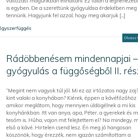
változást magunkban elindítani. Ez talán a legnehezeb
is egyben. De a szerettünk gyógyulása érdekében meg 
tennünk. Hagyjunk fel azzal, hogy meg akarjuk [...]
ógyszerfüggés
Olvass 
Rádöbbenésem mindennapjai –
gyógyulás a függőségből II. rés
“Megint nem vagyok túl jól. Mi ez az irtózatos nagy zaj
kint valaki a konyhában? Kiérek, éppen a kávéfőzőhöz 
amikor meglátom, hogy mennyien üldögélnek a mi kis
konyhánkban. Itt van anya, apa, Péter, a gyerekek és 
tesóm is. Hűha, vajon mit felejtettem el? Na mindegy, 
első a kávé. Hirtelen csend lesz. Én meg jó hangosan
köszönök, hogy érezzék, nem igazán számítottam a