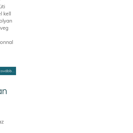
üti
 kell
 olyan
üveg
zonnal
tovább...
an
az