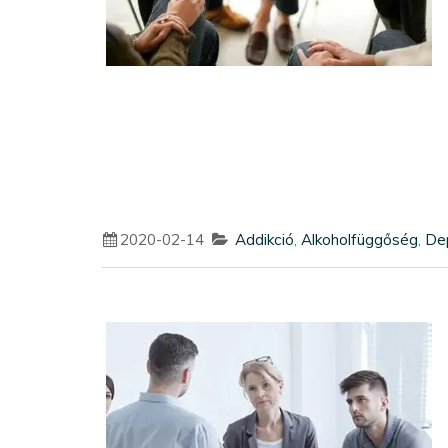
2020-02-14
Addikció
,
Alkoholfüggőség
,
De