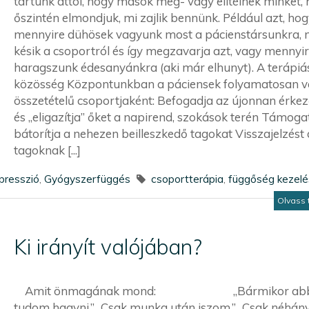
tartunk attól, hogy mások meg- vagy elítélnek minket, 
őszintén elmondjuk, mi zajlik bennünk. Például azt, hog
mennyire dühösek vagyunk most a pácienstársunkra, 
késik a csoportról és így megzavarja azt, vagy mennyi
haragszunk édesanyánkra (aki már elhunyt). A terápiá
közösség Központunkban a páciensek folyamatosan v
összetételű csoportjaként: Befogadja az újonnan érke
és „eligazítja” őket a napirend, szokások terén Támogat
bátorítja a nehezen beilleszkedő tagokat Visszajelzést 
tagoknak [...]
presszió
,
Gyógyszerfüggés
csoportterápia
,
függőség kezel
Olvass 
Ki irányít valójában?
Amit önmagának mond: „Bármikor ab
tudom hagyni.” „Csak munka után iszom.” „Csak néhán