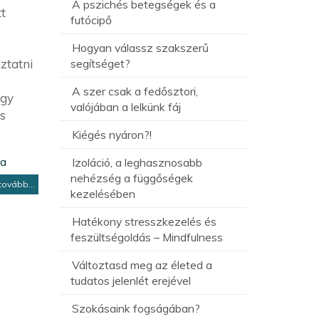
A pszichés betegségek és a
t
futócipő
Hogyan válassz szakszerű
ztatni
segítséget?
A szer csak a fedősztori,
agy
valójában a lelkünk fáj
s
Kiégés nyáron?!
ia
Izoláció, a leghasznosabb
nehézség a függőségek
tovább...
kezelésében
Hatékony stresszkezelés és
feszültségoldás – Mindfulness
Változtasd meg az életed a
tudatos jelenlét erejével
Szokásaink fogságában?