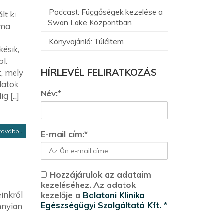
Podcast: Függőségek kezelése a
lt ki
Swan Lake Központban
éma
Könyvajánló: Túléltem
késik,
l.
HÍRLEVÉL FELIRATKOZÁS
t, mely
latok
Név:*
 [...]
tovább...
E-mail cím:*
Hozzájárulok az adataim
kezeléséhez. Az adatok
inkről
kezelője a
Balatoni Klinika
Egészségügyi Szolgáltató Kft. *
nnyian