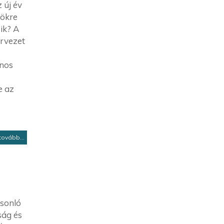
 új év
rökre
zik? A
ervezet
jnos
e az
tovább...
asonló
ság és