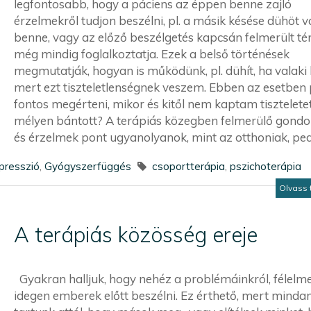
legfontosabb, hogy a páciens az éppen benne zajló
érzelmekről tudjon beszélni, pl. a másik késése dühöt vá
benne, vagy az előző beszélgetés kapcsán felmerült t
még mindig foglalkoztatja. Ezek a belső történések
megmutatják, hogyan is működünk, pl. dühít, ha valaki 
mert ezt tiszteletlenségnek veszem. Ebben az esetben p
fontos megérteni, mikor és kitől nem kaptam tisztelete
mélyen bántott? A terápiás közegben felmerülő gondo
és érzelmek pont ugyanolyanok, mint az otthoniak, pedig
presszió
,
Gyógyszerfüggés
csoportterápia
,
pszichoterápia
Olvass 
A terápiás közösség ereje
Gyakran halljuk, hogy nehéz a problémáinkról, félelme
idegen emberek előtt beszélni. Ez érthető, mert minda