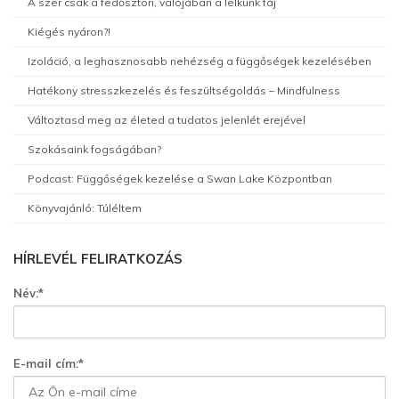
A szer csak a fedősztori, valójában a lelkünk fáj
Kiégés nyáron?!
Izoláció, a leghasznosabb nehézség a függőségek kezelésében
Hatékony stresszkezelés és feszültségoldás – Mindfulness
Változtasd meg az életed a tudatos jelenlét erejével
Szokásaink fogságában?
Podcast: Függőségek kezelése a Swan Lake Központban
Könyvajánló: Túléltem
HÍRLEVÉL FELIRATKOZÁS
Név:*
E-mail cím:*