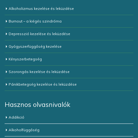
Alkoholizmus kezelése és leküzdése
Burnout – a kiégés szindróma
Depresszió kezelése és leküzdése
Gyógyszerfüggőség kezelése
Kényszerbetegség
Szorongás kezelése és leküzdése
Pánikbetegség kezelése és leküzdése
Hasznos olvasnivalók
Addikció
Alkoholfüggőség