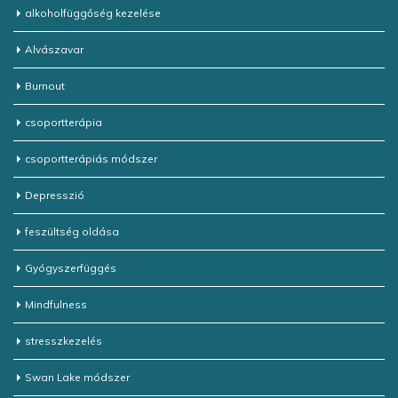
alkoholfüggőség kezelése
Alvászavar
Burnout
csoportterápia
csoportterápiás módszer
Depresszió
feszültség oldása
Gyógyszerfüggés
Mindfulness
stresszkezelés
Swan Lake módszer