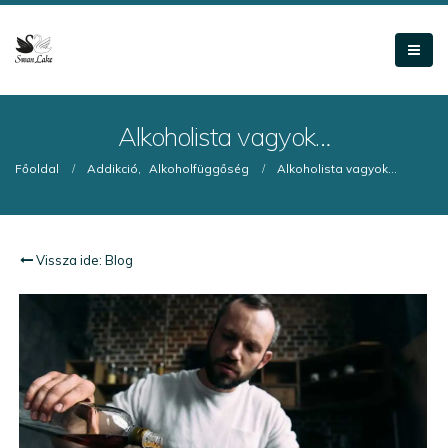
Alkoholista vagyok…
Főoldal
Addikció
,
Alkoholfüggőség
Alkoholista vagyok…
Vissza ide: Blog