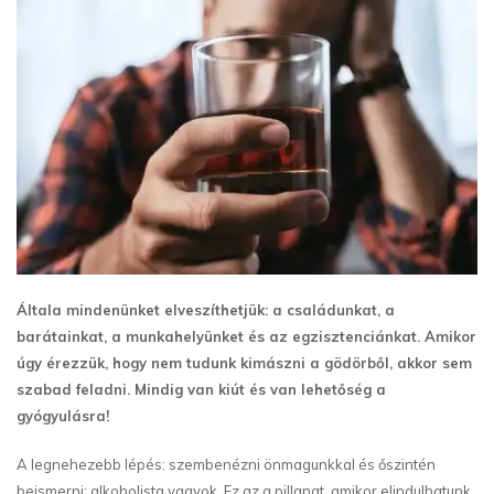
Általa mindenünket elveszíthetjük: a családunkat, a
barátainkat, a munkahelyünket és az egzisztenciánkat. Amikor
úgy érezzük, hogy nem tudunk kimászni a gödörből, akkor sem
szabad feladni. Mindig van kiút és van lehetőség a
gyógyulásra!
A legnehezebb lépés: szembenézni önmagunkkal és őszintén
beismerni: alkoholista vagyok. Ez az a pillanat, amikor elindulhatunk