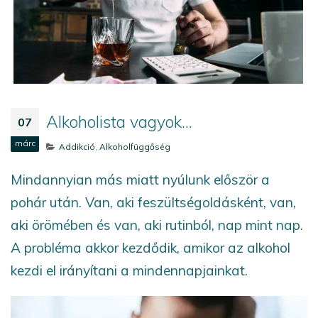
Alkoholista vagyok…
07
márc
Addikció
,
Alkoholfüggőség
Mindannyian más miatt nyúlunk először a
pohár után. Van, aki feszültségoldásként, van,
aki örömében és van, aki rutinból, nap mint nap.
A probléma akkor kezdődik, amikor az alkohol
kezdi el irányítani a mindennapjainkat.