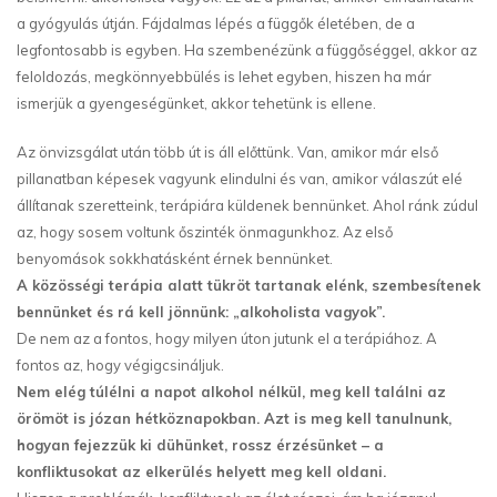
a gyógyulás útján. Fájdalmas lépés a függők életében, de a
legfontosabb is egyben. Ha szembenézünk a függőséggel, akkor az
feloldozás, megkönnyebbülés is lehet egyben, hiszen ha már
ismerjük a gyengeségünket, akkor tehetünk is ellene.
Az önvizsgálat után több út is áll előttünk. Van, amikor már első
pillanatban képesek vagyunk elindulni és van, amikor válaszút elé
állítanak szeretteink, terápiára küldenek bennünket. Ahol ránk zúdul
az, hogy sosem voltunk őszinték önmagunkhoz. Az első
benyomások sokkhatásként érnek bennünket.
A közösségi terápia alatt tükröt tartanak elénk, szembesítenek
bennünket és rá kell jönnünk: „alkoholista vagyok”.
De nem az a fontos, hogy milyen úton jutunk el a terápiához. A
fontos az, hogy végigcsináljuk.
Nem elég túlélni a napot alkohol nélkül, meg kell találni az
örömöt is józan hétköznapokban. Azt is meg kell tanulnunk,
hogyan fejezzük ki dühünket, rossz érzésünket – a
konfliktusokat az elkerülés helyett meg kell oldani.