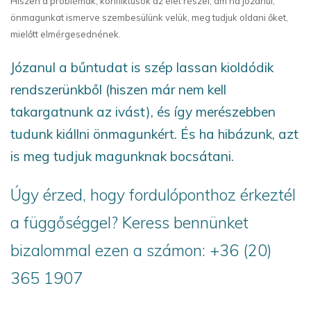
Hiszen a problémák, konfliktusok az élet részei, ám ha józanul,
önmagunkat ismerve szembesülünk velük, meg tudjuk oldani őket,
mielőtt elmérgesednének.
Józanul a bűntudat is szép lassan kioldódik
rendszerünkből (hiszen már nem kell
takargatnunk az ivást), és így merészebben
tudunk kiállni önmagunkért. És ha hibázunk, azt
is meg tudjuk magunknak bocsátani.
Úgy érzed, hogy fordulóponthoz érkeztél
a függőséggel? Keress bennünket
bizalommal ezen a számon: +36 (20)
365 1907