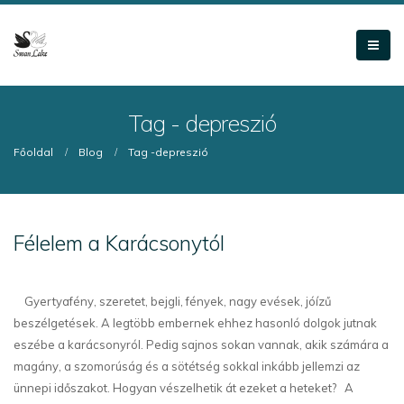
Tag - depreszió
Főoldal
Blog
Tag -
depreszió
Félelem a Karácsonytól
Gyertyafény, szeretet, bejgli, fények, nagy evések, jóízű
beszélgetések. A legtöbb embernek ehhez hasonló dolgok jutnak
eszébe a karácsonyról. Pedig sajnos sokan vannak, akik számára a
magány, a szomorúság és a sötétség sokkal inkább jellemzi az
ünnepi időszakot. Hogyan vészelhetik át ezeket a heteket? A