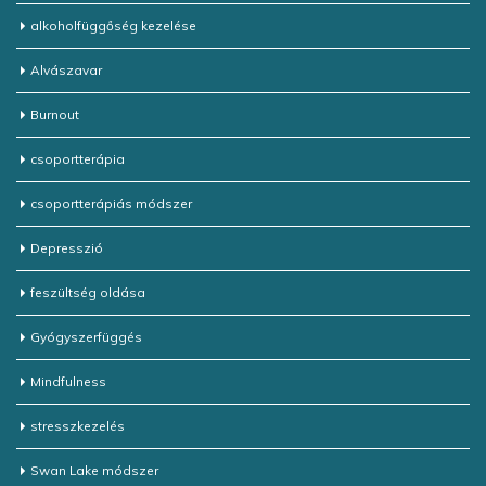
alkoholfüggőség kezelése
Alvászavar
Burnout
csoportterápia
csoportterápiás módszer
Depresszió
feszültség oldása
Gyógyszerfüggés
Mindfulness
stresszkezelés
Swan Lake módszer