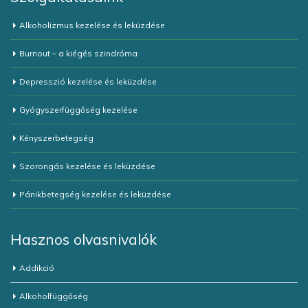
Alkoholizmus kezelése és leküzdése
Burnout – a kiégés szindróma
Depresszió kezelése és leküzdése
Gyógyszerfüggőség kezelése
Kényszerbetegség
Szorongás kezelése és leküzdése
Pánikbetegség kezelése és leküzdése
Hasznos olvasnivalók
Addikció
Alkoholfüggőség