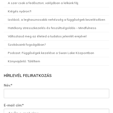
A szer csak a fedősztori, valójában a lelkünk fáj
Kiégés nyáron?!
Izoláció, a leghasznosabb nehézség a függőségek kezelésében
Hatékony stresszkezelés és feszültségoldás – Mindfulness
Változtasd meg az életed a tudatos jelenlét erejével
Szokásaink fogságában?
Podcast: Függőségek kezelése a Swan Lake Központban
Könyvajánló: Túléltem
HÍRLEVÉL FELIRATKOZÁS
Név:*
E-mail cím:*