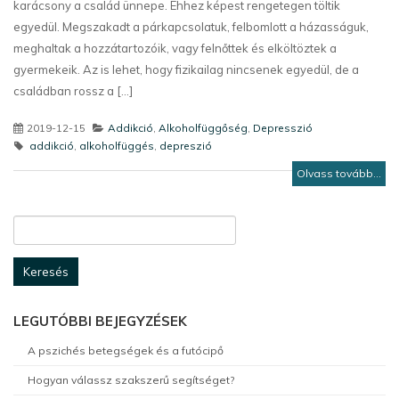
karácsony a család ünnepe. Ehhez képest rengetegen töltik
egyedül. Megszakadt a párkapcsolatuk, felbomlott a házasságuk,
meghaltak a hozzátartozóik, vagy felnőttek és elköltöztek a
gyermekeik. Az is lehet, hogy fizikailag nincsenek egyedül, de a
családban rossz a [...]
2019-12-15
Addikció
,
Alkoholfüggőség
,
Depresszió
addikció
,
alkoholfüggés
,
depreszió
Olvass tovább...
Keresés:
LEGUTÓBBI BEJEGYZÉSEK
A pszichés betegségek és a futócipő
Hogyan válassz szakszerű segítséget?