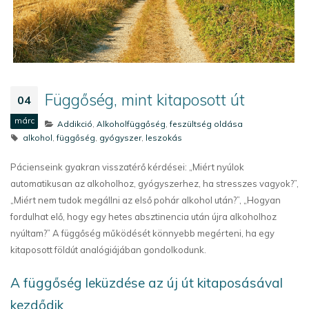
Függőség, mint kitaposott út
04
márc
Addikció
,
Alkoholfüggőség
,
feszültség oldása
alkohol
,
függőség
,
gyógyszer
,
leszokás
Pácienseink gyakran visszatérő kérdései: „Miért nyúlok
automatikusan az alkoholhoz, gyógyszerhez, ha stresszes vagyok?”,
„Miért nem tudok megállni az első pohár alkohol után?”, „Hogyan
fordulhat elő, hogy egy hetes absztinencia után újra alkoholhoz
nyúltam?” A függőség működését könnyebb megérteni, ha egy
kitaposott földút analógiájában gondolkodunk.
A függőség leküzdése az új út kitaposásával
kezdődik