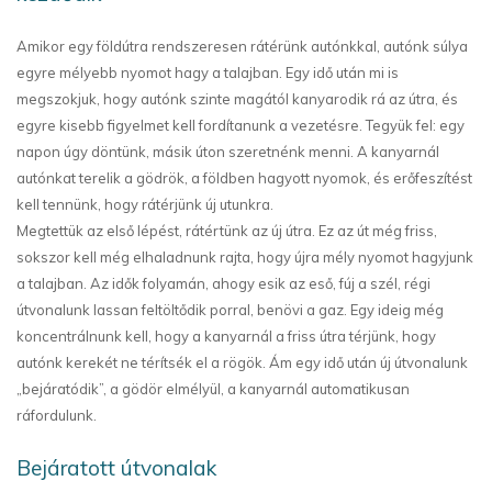
Amikor egy földútra rendszeresen rátérünk autónkkal, autónk súlya
egyre mélyebb nyomot hagy a talajban. Egy idő után mi is
megszokjuk, hogy autónk szinte magától kanyarodik rá az útra, és
egyre kisebb figyelmet kell fordítanunk a vezetésre. Tegyük fel: egy
napon úgy döntünk, másik úton szeretnénk menni. A kanyarnál
autónkat terelik a gödrök, a földben hagyott nyomok, és erőfeszítést
kell tennünk, hogy rátérjünk új utunkra.
Megtettük az első lépést, rátértünk az új útra. Ez az út még friss,
sokszor kell még elhaladnunk rajta, hogy újra mély nyomot hagyjunk
a talajban. Az idők folyamán, ahogy esik az eső, fúj a szél, régi
útvonalunk lassan feltöltődik porral, benövi a gaz. Egy ideig még
koncentrálnunk kell, hogy a kanyarnál a friss útra térjünk, hogy
autónk kerekét ne térítsék el a rögök. Ám egy idő után új útvonalunk
„bejáratódik”, a gödör elmélyül, a kanyarnál automatikusan
ráfordulunk.
Bejáratott útvonalak