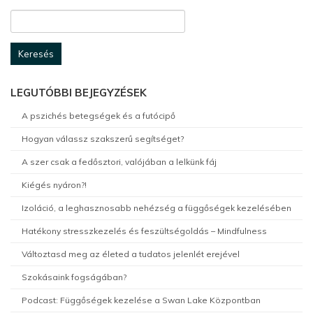
Keresés:
LEGUTÓBBI BEJEGYZÉSEK
A pszichés betegségek és a futócipő
Hogyan válassz szakszerű segítséget?
A szer csak a fedősztori, valójában a lelkünk fáj
Kiégés nyáron?!
Izoláció, a leghasznosabb nehézség a függőségek kezelésében
Hatékony stresszkezelés és feszültségoldás – Mindfulness
Változtasd meg az életed a tudatos jelenlét erejével
Szokásaink fogságában?
Podcast: Függőségek kezelése a Swan Lake Központban