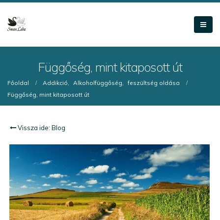
Függőség, mint kitaposott út
Főoldal
Addikció
,
Alkoholfüggőség
,
feszültség oldása
Függőség, mint kitaposott út
Vissza ide: Blog