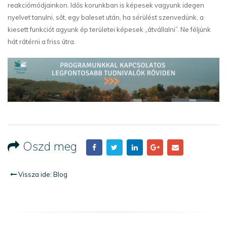
reakciómódjainkon. Idős korunkban is képesek vagyunk idegen
nyelvet tanulni, sőt, egy baleset után, ha sérülést szenvedünk, a
kiesett funkciót agyunk ép területei képesek „átvállalni”. Ne féljünk
hát rátérni a friss útra.
Oszd meg
Vissza ide: Blog