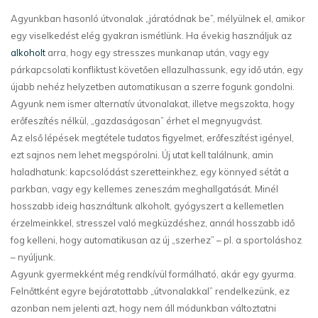
Agyunkban hasonló útvonalak „járatódnak be”, mélyülnek el, amikor
egy viselkedést elég gyakran ismétlünk. Ha évekig használjuk az
alkoholt
arra, hogy egy stresszes munkanap után, vagy egy
párkapcsolati konfliktust követően ellazulhassunk, egy idő után, egy
újabb nehéz helyzetben automatikusan a szerre fogunk gondolni.
Agyunk nem ismer alternatív útvonalakat, illetve megszokta, hogy
erőfeszítés nélkül, „gazdaságosan” érhet el megnyugvást.
Az első lépések megtétele tudatos figyelmet, erőfeszítést igényel,
ezt sajnos nem lehet megspórolni. Új utat kell találnunk, amin
haladhatunk: kapcsolódást szeretteinkhez, egy könnyed sétát a
parkban, vagy egy kellemes zeneszám meghallgatását. Minél
hosszabb ideig használtunk alkoholt, gyógyszert a kellemetlen
érzelmeinkkel, stresszel való megküzdéshez, annál hosszabb idő
fog kelleni, hogy automatikusan az új „szerhez” – pl. a sportoláshoz
– nyúljunk.
Agyunk gyermekként még rendkívül formálható, akár egy gyurma.
Felnőttként egyre bejáratottabb „útvonalakkal” rendelkezünk, ez
azonban nem jelenti azt, hogy nem áll módunkban változtatni