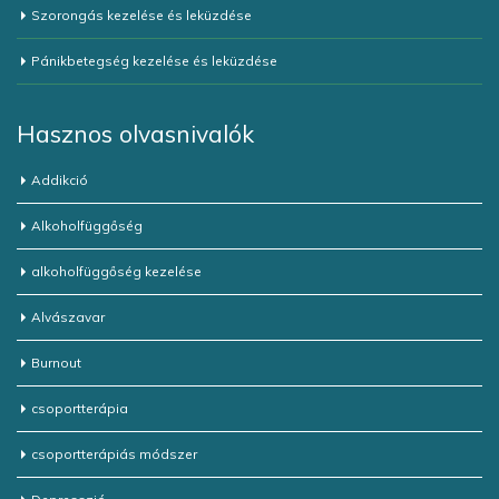
Szorongás kezelése és leküzdése
Pánikbetegség kezelése és leküzdése
Hasznos olvasnivalók
Addikció
Alkoholfüggőség
alkoholfüggőség kezelése
Alvászavar
Burnout
csoportterápia
csoportterápiás módszer