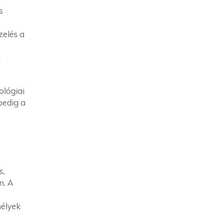
s
zelés a
a
ológiai
pedig a
s,
n. A
mélyek