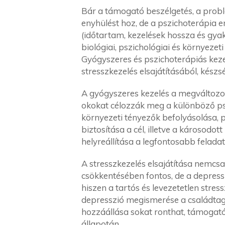
Bár a támogató beszélgetés, a prob
enyhülést hoz, de a pszichoterápia 
(időtartam, kezelések hossza és gyak
biológiai, pszichológiai és környezet
Gyógyszeres és pszichoterápiás keze
stresszkezelés elsajátításából, készsé
A gyógyszeres kezelés a megváltozott
okokat célozzák meg a különböző ps
környezeti tényezők befolyásolása, p
biztosítása a cél, illetve a károsodo
helyreállítása a legfontosabb feladat
A stresszkezelés elsajátítása nemcsa
csökkentésében fontos, de a depress
hiszen a tartós és levezetetlen stress
depresszió megismerése a családtag
hozzáállása sokat ronthat, támogató
állapotán.