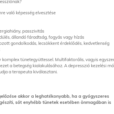
ressziónak?
mre való képesség elvesztése
ergiahiány, passzivitás
édülés, állandó fáradtság, fogyás vagy hízás
ozott gondolkodás, lecsökkent érdeklődés, kedvetlenség
k
 komplex tünetegyüttessel. Multifaktorális, vagyis egysze
ezet a betegség kialakulásához. A depresszió kezelési mó
udja a terapeuta kiválasztani.
gelőzése akkor a leghatékonyabb, ha a gyógyszeres
iegészíti, sőt enyhébb tünetek esetében önmagában is