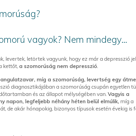
omorúság?
zomorú vagyok? Nem mindegy…
 levertek, letörtek vagyunk, hogy ez már a depresszió jel
 kettőt,
a szomorúság nem depresszió
.
hangulatzavar, míg a szomorúság, levertség egy átme
szió diagnosztikájában a szomorúság csupán egyetlen tü
dőtartamban és az állapot mélységében van.
Vagyis a
 napon, legfeljebb néhány héten belül elmúlik,
míg a
át, de akár hónapokig, bizonyos típusok esetén évekig is f