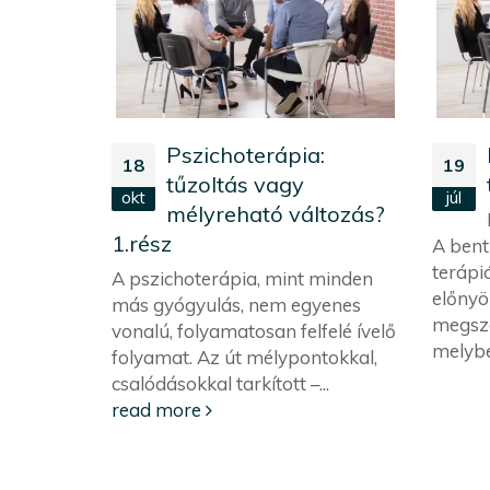
Pszichoterápia:
18
19
ás
tűzoltás vagy
okt
júl
mélyreható változás?
1.rész
A bent
egymás
terápi
A pszichoterápia, mint minden
előnyö
ciens az
más gyógyulás, nem egyenes
megszo
lmekről
vonalú, folyamatosan felfelé ívelő
melybe
d more
folyamat. Az út mélypontokkal,
csalódásokkal tarkított –...
read more