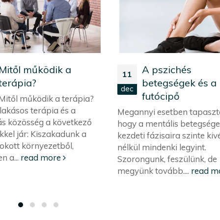
Mitől működik a
A pszichés
11
terápia?
betegségek és a
dec
futócipő
Mitől működik a terápia?
lakásos terápia és a
Megannyi esetben tapaszta
ás közösség a következő
hogy a mentális betegség
kkel jár: Kiszakadunk a
kezdeti fázisaira szinte kiv
kott környezetből,
nélkül mindenki legyint.
n a...
read more
Szorongunk, feszülünk, de
megyünk tovább....
read m