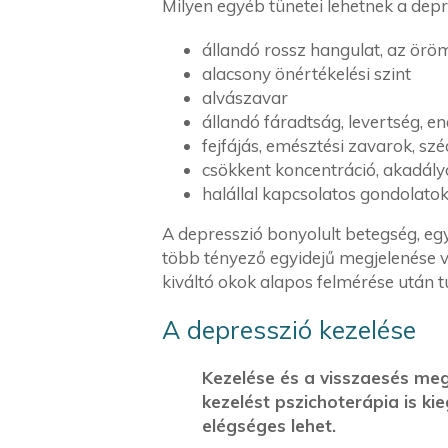
Milyen egyéb tünetei lehetnek a dep
állandó rossz hangulat, az örö
alacsony önértékelési szint
alvászavar
állandó fáradtság, levertség, en
fejfájás, emésztési zavarok, sz
csökkent koncentráció, akadály
halállal kapcsolatos gondolato
A depresszió bonyolult betegség, egy
több tényező egyidejű megjelenése v
kiváltó okok alapos felmérése után t
A depresszió kezelése
Kezelése és a visszaesés me
kezelést pszichoterápia is k
elégséges lehet.