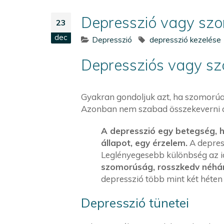
Depresszió vagy sz
23
dec
Depresszió
depresszió kezelése
Depressziós vagy s
Gyakran gondoljuk azt, ha szomorúak,
Azonban nem szabad összekeverni a
A depresszió egy betegség, 
állapot, egy érzelem.
A depres
Leglényegesebb különbség az i
szomorúság, rosszkedv néhány
depresszió több mint két héten 
Depresszió tünetei