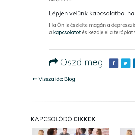
Lépjen velünk kapcsolatba, ha
Ha Ön is észlelte magán a depresszió
a
kapcsolatot
és kezdje el a terápiá
Oszd meg
Vissza ide: Blog
KAPCSOLÓDÓ
CIKKEK