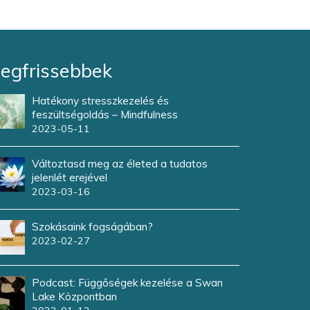
egfrissebbek
Hatékony stresszkezelés és
A
feszültségoldás – Mindfulness
2
2023-05-11
H
Változtasd meg az életed a tudatos
2
jelenlét erejével
2023-03-16
A
Szokásaink fogságában?
l
2023-02-27
2
K
Podcast: Függőségek kezelése a Swan
2
Lake Központban