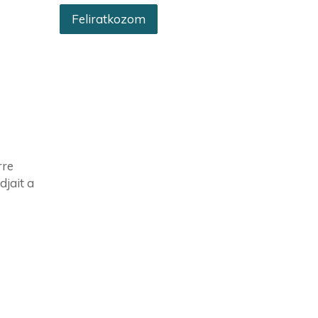
rre
djait a