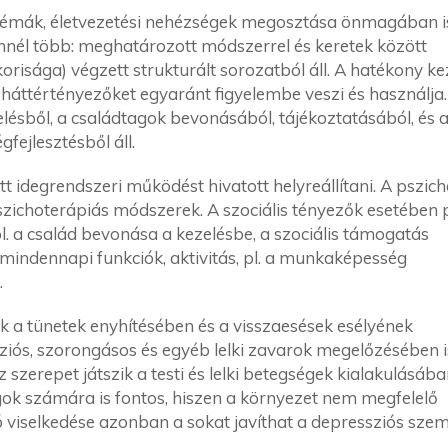
lémák, életvezetési nehézségek megosztása önmagában i
ennél több: meghatározott módszerrel és keretek között
orisága) végzett strukturált sorozatból áll. A hatékony ke
i háttértényezőket egyaránt figyelembe veszi és használja.
lésből, a családtagok bevonásából, tájékoztatásából, és 
gfejlesztésből áll.
 idegrendszeri működést hivatott helyreállítani. A pszich
zichoterápiás módszerek. A szociális tényezők esetében 
l. a család bevonása a kezelésbe, a szociális támogatás
tt mindennapi funkciók, aktivitás, pl. a munkaképesség
.
k a tünetek enyhítésében és a visszaesések esélyének
ziós, szorongásos és egyéb lelki zavarok megelőzésében i
z szerepet játszik a testi és lelki betegségek kialakulásába
ok számára is fontos, hiszen a környezet nem megfelelő
 viselkedése azonban a sokat javíthat a depressziós sze