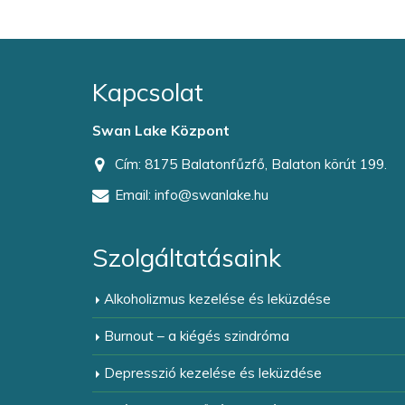
Kapcsolat
Swan Lake Központ
ócipő
Hatékony stresszkezelés és
feszültségoldás – Mindfulness
Cím:
8175 Balatonfűzfő, Balaton körút 199.
2023-05-11
Email:
info@swanlake.hu
tséget?
Változtasd meg az életed a tudatos
jelenlét erejével
Szolgáltatásaink
2023-03-16
ban a
Szokásaink fogságában?
Alkoholizmus kezelése és leküzdése
2023-02-27
Burnout – a kiégés szindróma
Podcast: Függőségek kezelése a Swan
Depresszió kezelése és leküzdése
Lake Központban