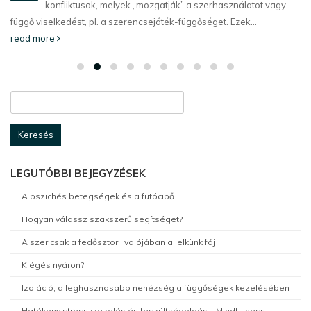
konfliktusok, melyek „mozgatják” a szerhasználatot vagy
függő viselkedést, pl. a szerencsejáték-függőséget. Ezek...
read more
Keresés:
LEGUTÓBBI BEJEGYZÉSEK
A pszichés betegségek és a futócipő
Hogyan válassz szakszerű segítséget?
A szer csak a fedősztori, valójában a lelkünk fáj
Kiégés nyáron?!
Izoláció, a leghasznosabb nehézség a függőségek kezelésében
Hatékony stresszkezelés és feszültségoldás – Mindfulness