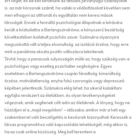
ért véget, és be kell tartanunk az aktuális járványügyi szabályokat
is, az már kórosnak számít, ha valaki a védőoltásokat követően sem
meri elhagyni az otthonát és egyáltalán nem keresi mások
társságát. Ennek a fennálló pszichológiai állapotnak a leírására
került a köztudatba a Barlangszindróma, a kényszerű bezártság
következtében kialakult pszichés zavar. Számukra olyannyira
megszokottá vált a teljes elvonultság, az izoláció érzése, hogy erre
mint a pandémia okozta pozitív változásra tekintenek.
Tévhit, hogy a panaszok súlyosságán múlik az, hogy szükség van-e
pszichológus vagy esetleg pszichiáter segítségére. Egyes
esetekben a Barlangszindróma csupán fáradtság, kimerültség
érzése, motiválatlanság, enyhe fokú szorongás vagy depresszió
képében jelentkezik. Számukra elég lehet, ha sikerül kialakítani
egyfajta rendszert az életükben, és olyan tevékenységeket
végeznek, amik segítenek célt adni az életüknek. A lényeg, hogy ne
húzódjon el a „majd megoldom” – időszaka, amikor már a heti egy
szakemberrel való beszélgetés is kevésnek bizonyulhat. Keressék a
társas programokhoz való kapcsolódás lehetőségét, még akkor is,
ha az csak online közösség. Meg kell teremteni a