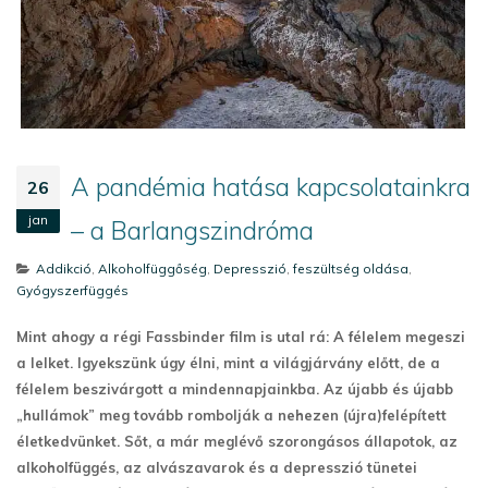
A pandémia hatása kapcsolatainkra
26
jan
– a Barlangszindróma
Addikció
,
Alkoholfüggőség
,
Depresszió
,
feszültség oldása
,
Gyógyszerfüggés
Mint ahogy a régi Fassbinder film is utal rá: A félelem megeszi
a lelket. Igyekszünk úgy élni, mint a világjárvány előtt, de a
félelem beszivárgott a mindennapjainkba. Az újabb és újabb
„hullámok” meg tovább rombolják a nehezen (újra)felépített
életkedvünket. Sőt, a már meglévő szorongásos állapotok, az
alkoholfüggés, az alvászavarok és a depresszió tünetei