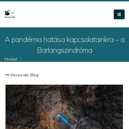
A pandémia hatása kapcsolatainkra – a
Barlangszindróma
Főoldal
Addikció
,
Alkoholfüggőség
,
Gyógyszerfüggés
,
Depresszió
,
feszültség oldása
Vissza ide: Blog
A pandémia hatása kapcsolatainkra – a Barlangszindróma