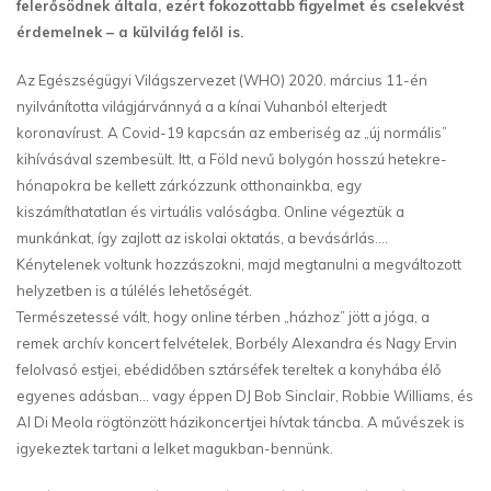
felerősödnek általa, ezért fokozottabb figyelmet és cselekvést
érdemelnek – a külvilág felől is.
Az Egészségügyi Világszervezet (WHO) 2020. március 11-én
nyilvánította világjárvánnyá a a kínai Vuhanból elterjedt
koronavírust. A Covid-19 kapcsán az emberiség az „új normális”
kihívásával szembesült. Itt, a Föld nevű bolygón hosszú hetekre-
hónapokra be kellett zárkózzunk otthonainkba, egy
kiszámíthatatlan és virtuális valóságba. Online végeztük a
munkánkat, így zajlott az iskolai oktatás, a bevásárlás….
Kénytelenek voltunk hozzászokni, majd megtanulni a megváltozott
helyzetben is a túlélés lehetőségét.
Természetessé vált, hogy online térben „házhoz” jött a jóga, a
remek archív koncert felvételek, Borbély Alexandra és Nagy Ervin
felolvasó estjei, ebédidőben sztárséfek tereltek a konyhába élő
egyenes adásban… vagy éppen DJ Bob Sinclair, Robbie Williams, és
Al Di Meola rögtönzött házikoncertjei hívtak táncba. A művészek is
igyekeztek tartani a lelket magukban-bennünk.