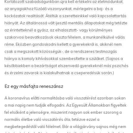
Korlátozott szabadságunkban újra kell értékelni az életmódunkat,
az anyagiakhoz fűződő viszonyunkat, mérlegelni a baj- és a
kockázatok realitását. Átéltük a szeretteinkkel való kapcsolattartás
hiányát. Az általánossá vált ijesztő mentális állapotokat még tetézte
az érintetteknél a gyász, az elhalasztott- vagy körülményes
szakorvosi beavatkozások okozta félelem, a munkanélkülivé válás
réme. Eközben gondoskodni kellett a gyerekekről is, akiknél nem
csak a megszokott közösségük-, de a rendszeres testmozgás
hiánya is komoly kihívásokkal szembesítette a szülőket. (Sajnos a
későbbiekben a bezártságot elszenvedő gyerekeknél más pszichés
és érzelmi zavarok is kialakulhatnak a cseperedésük során.)
Ez egy másfajta reneszánsz
A koronavírus előtti normalitásba való visszatérést azonban sokan
a mai napig nem tudják elfogadni. Az Egyesült Államokban figyeltek
fel elsőként a jelenségre, miszerint nagyon sok ember szorong a
normális életbe való visszatérés óta, tetézve ezzel a
megbetegedéstől való félelmet. Bár a világjárvány sajnos még nem