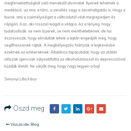
megfeneklettségből való menekülő útvonalat. Ilyenek lehetnek a
meditáció, az ima, a tánc, a zenélés vagy a zenehallgatás is. Hogy a
burok, ami a személyiséget a változástól védi megrepedjen és
rájöjjön: ő az, aki rosszul reagál a világra. Az a lényeg, hogy
tudatosítsák: se nem lúzerek, se nem menthetetlenek, de ha
észreveszik, hogy elindultak lefelé a lejtőn engedjék meg, hogy
segíthessenek rajtuk. A megbélyegzés hiányzik a legkevésbé
ezeknek az embereknek. Általános tapasztalat, hogy az utóbbi
időszak igencsak súlyosbította az alkoholizmussal és depresszióval
küzdők életét. Ne várják meg, hogy nagy legyen a baj!
Simonyi Lilla írása
Oszd meg
Vissza ide: Blog