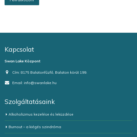
Kapcsolat
Swan Lake Központ
Cím:
8175 Balatonfűzfő, Balaton körút 199.
Email:
info@swanlake.hu
Szolgáltatásaink
Alkoholizmus kezelése és leküzdése
Burnout – a kiégés szindróma