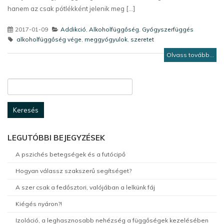
hanem az csak pótlékként jelenik meg [...]
2017-01-09
Addikció
,
Alkoholfüggőség
,
Gyógyszerfüggés
alkoholfüggőség vége
,
meggyógyulok
,
szeretet
Olvass tovább...
Keresés:
LEGUTÓBBI BEJEGYZÉSEK
A pszichés betegségek és a futócipő
Hogyan válassz szakszerű segítséget?
A szer csak a fedősztori, valójában a lelkünk fáj
Kiégés nyáron?!
Izoláció, a leghasznosabb nehézség a függőségek kezelésében