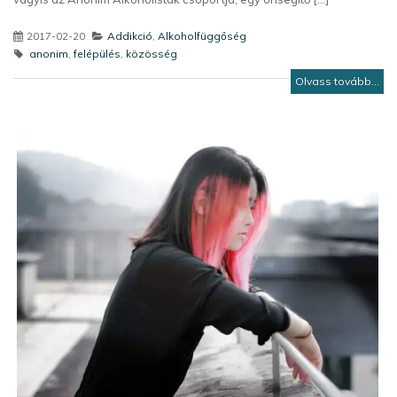
2017-02-20
Addikció
,
Alkoholfüggőség
anonim
,
felépülés
,
közösség
Olvass tovább...