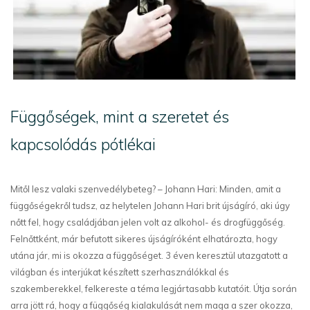
Függőségek, mint a szeretet és
kapcsolódás pótlékai
Mitől lesz valaki szenvedélybeteg? – Johann Hari: Minden, amit a
függőségekről tudsz, az helytelen Johann Hari brit újságíró, aki úgy
nőtt fel, hogy családjában jelen volt az alkohol- és drogfüggőség.
Felnőttként, már befutott sikeres újságíróként elhatározta, hogy
utána jár, mi is okozza a függőséget. 3 éven keresztül utazgatott a
világban és interjúkat készített szerhasználókkal és
szakemberekkel, felkereste a téma legjártasabb kutatóit. Útja során
arra jött rá, hogy a függőség kialakulását nem maga a szer okozza,