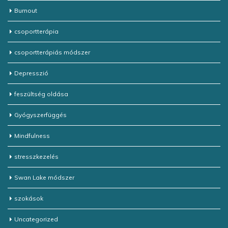
Burnout
csoportterápia
csoportterápiás módszer
Depresszió
feszültség oldása
Gyógyszerfüggés
Mindfulness
stresszkezelés
Swan Lake módszer
szokások
Uncategorized