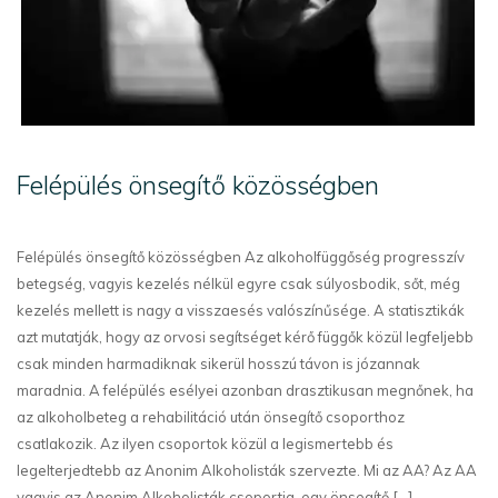
Felépülés önsegítő közösségben
Felépülés önsegítő közösségben Az alkoholfüggőség progresszív
betegség, vagyis kezelés nélkül egyre csak súlyosbodik, sőt, még
kezelés mellett is nagy a visszaesés valószínűsége. A statisztikák
azt mutatják, hogy az orvosi segítséget kérő függők közül legfeljebb
csak minden harmadiknak sikerül hosszú távon is józannak
maradnia. A felépülés esélyei azonban drasztikusan megnőnek, ha
az alkoholbeteg a rehabilitáció után önsegítő csoporthoz
csatlakozik. Az ilyen csoportok közül a legismertebb és
legelterjedtebb az Anonim Alkoholisták szervezte. Mi az AA? Az AA
vagyis az Anonim Alkoholisták csoportja, egy önsegítő [...]