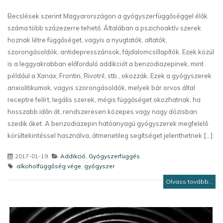
Becslések szerint Magyarországon a gyógyszerfüggőséggel élők
száma több százezerre tehető. Általában a pszichoaktív szerek
hoznak létre függőséget, vagyis a nyugtatók, altatók,
szorongásoldók, antidepresszánsok, fájdalomcsillapítók. Ezek közül
is a leggyakrabban előforduló addikciót a benzodiazepinek, mint
például a Xanax, Frontin, Rivotril, stb., okozzák. Ezek a gyógyszerek
anxiolitikumok, vagyis szorongásoldók, melyek bár orvos által
receptre felírt, legális szerek, mégis függőséget okozhatnak, ha
hosszabb időn át, rendszeresen közepes vagy nagy dózisban
szedik őket. A benzodiazepin hatóanyagú gyógyszerek megfelelő
körültekintéssel használva, átmenetileg segítséget jelenthetnek [...]
2017-01-19
Addikció
,
Gyógyszerfüggés
alkoholfüggőség vége
,
gyógyszer
Olvass tovább...