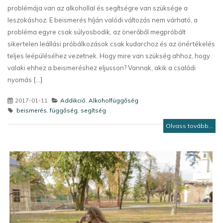
problémája van az alkohollal és segítségre van szüksége a
leszokáshoz. E beismerés híján valódi változás nem várható, a
probléma egyre csak súlyosbodik, az önerőből megpróbált
sikertelen leállási próbálkozások csak kudarchoz és az önértékelés
teljes leépüléséhez vezetnek. Hogy mire van szükség ahhoz, hogy
valaki ehhez a beismeréshez eljusson? Vannak, akik a családi
nyomás [...]
2017-01-11
Addikció
,
Alkoholfüggőség
beismerés
,
függőség
,
segítség
Olvass tovább...