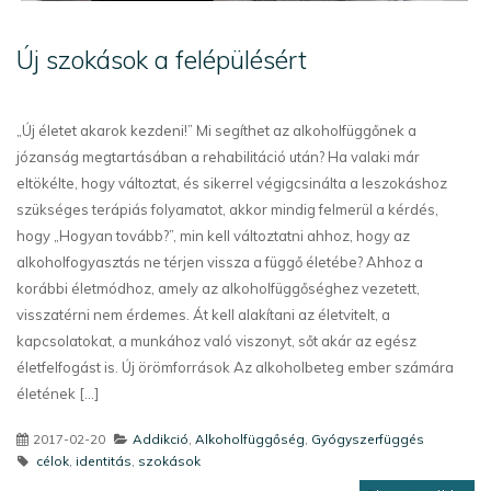
Új szokások a felépülésért
„Új életet akarok kezdeni!” Mi segíthet az alkoholfüggőnek a
józanság megtartásában a rehabilitáció után? Ha valaki már
eltökélte, hogy változtat, és sikerrel végigcsinálta a leszokáshoz
szükséges terápiás folyamatot, akkor mindig felmerül a kérdés,
hogy „Hogyan tovább?”, min kell változtatni ahhoz, hogy az
alkoholfogyasztás ne térjen vissza a függő életébe? Ahhoz a
korábbi életmódhoz, amely az alkoholfüggőséghez vezetett,
visszatérni nem érdemes. Át kell alakítani az életvitelt, a
kapcsolatokat, a munkához való viszonyt, sőt akár az egész
életfelfogást is. Új örömforrások Az alkoholbeteg ember számára
életének [...]
2017-02-20
Addikció
,
Alkoholfüggőség
,
Gyógyszerfüggés
célok
,
identitás
,
szokások