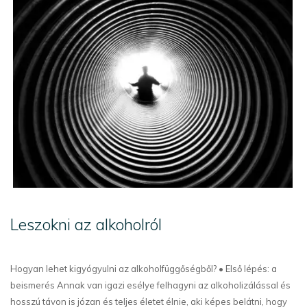
Leszokni az alkoholról
Hogyan lehet kigyógyulni az alkoholfüggőségből? • Első lépés: a
beismerés Annak van igazi esélye felhagyni az alkoholizálással és
hosszú távon is józan és teljes életet élnie, aki képes belátni, hogy