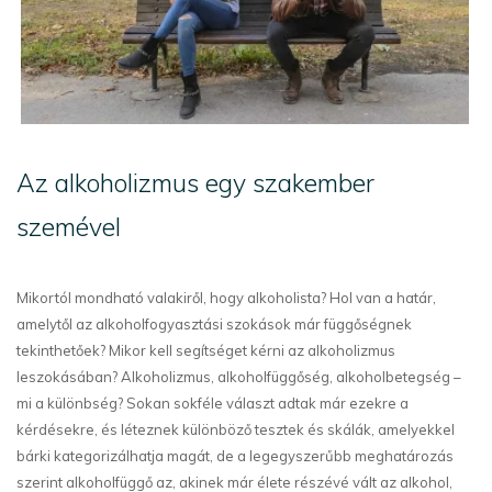
Az alkoholizmus egy szakember
szemével
Mikortól mondható valakiről, hogy alkoholista? Hol van a határ,
amelytől az alkoholfogyasztási szokások már függőségnek
tekinthetőek? Mikor kell segítséget kérni az alkoholizmus
leszokásában? Alkoholizmus, alkoholfüggőség, alkoholbetegség –
mi a különbség? Sokan sokféle választ adtak már ezekre a
kérdésekre, és léteznek különböző tesztek és skálák, amelyekkel
bárki kategorizálhatja magát, de a legegyszerűbb meghatározás
szerint alkoholfüggő az, akinek már élete részévé vált az alkohol,