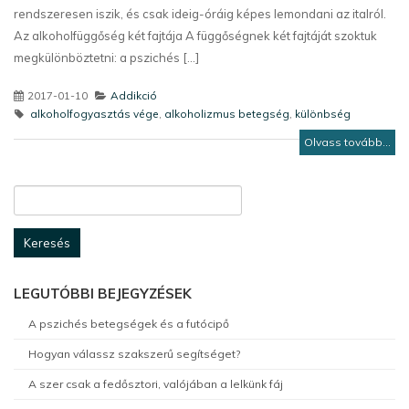
rendszeresen iszik, és csak ideig-óráig képes lemondani az italról.
Az alkoholfüggőség két fajtája A függőségnek két fajtáját szoktuk
megkülönböztetni: a pszichés [...]
2017-01-10
Addikció
alkoholfogyasztás vége
,
alkoholizmus betegség
,
különbség
Olvass tovább...
Keresés:
LEGUTÓBBI BEJEGYZÉSEK
A pszichés betegségek és a futócipő
Hogyan válassz szakszerű segítséget?
A szer csak a fedősztori, valójában a lelkünk fáj