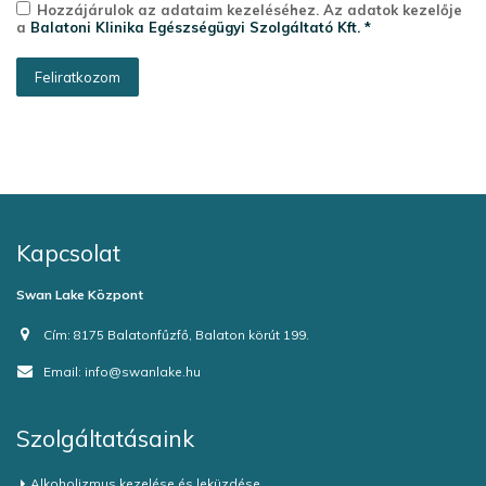
Hozzájárulok az adataim kezeléséhez. Az adatok kezelője
a
Balatoni Klinika Egészségügyi Szolgáltató Kft. *
Kapcsolat
Swan Lake Központ
Cím:
8175 Balatonfűzfő, Balaton körút 199.
Email:
info@swanlake.hu
Szolgáltatásaink
Alkoholizmus kezelése és leküzdése