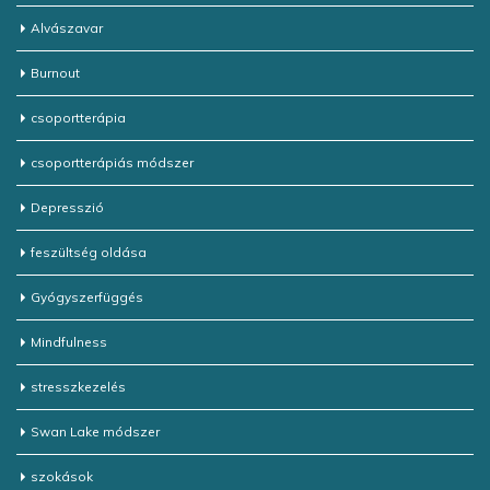
Alvászavar
Burnout
csoportterápia
csoportterápiás módszer
Depresszió
feszültség oldása
Gyógyszerfüggés
Mindfulness
stresszkezelés
Swan Lake módszer
szokások